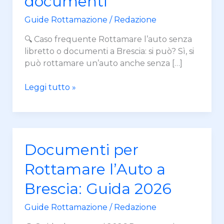
documenti
libretto
o
Guide Rottamazione
/
Redazione
documenti
🔍 Caso frequente Rottamare l’auto senza
libretto o documenti a Brescia: si può? Sì, si
può rottamare un’auto anche senza […]
Leggi tutto »
Documenti
Documenti per
per
Rottamare l’Auto a
Rottamare
l’Auto
Brescia: Guida 2026
a
Brescia:
Guide Rottamazione
/
Redazione
Guida