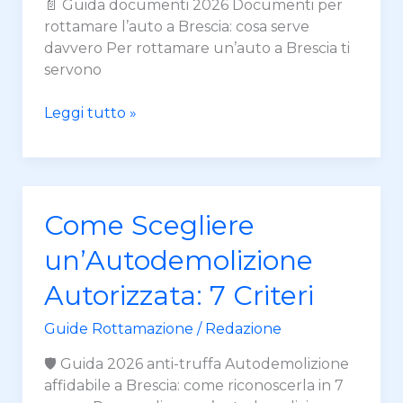
📄 Guida documenti 2026 Documenti per
2026
rottamare l’auto a Brescia: cosa serve
davvero Per rottamare un’auto a Brescia ti
servono
Leggi tutto »
Come
Come Scegliere
Scegliere
un’Autodemolizione
un’Autodemolizione
Autorizzata:
Autorizzata: 7 Criteri
7
Criteri
Guide Rottamazione
/
Redazione
🛡️ Guida 2026 anti-truffa Autodemolizione
affidabile a Brescia: come riconoscerla in 7