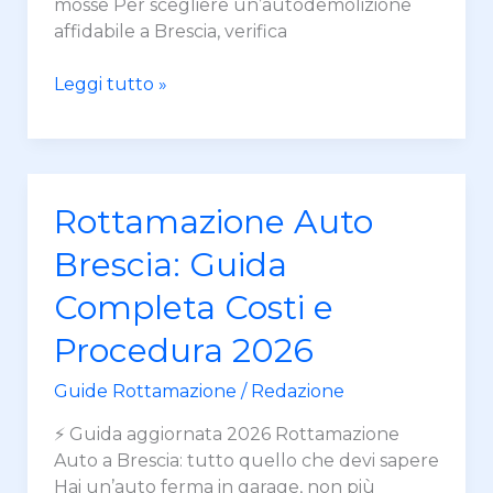
mosse Per scegliere un’autodemolizione
affidabile a Brescia, verifica
Leggi tutto »
Rottamazione
Rottamazione Auto
Auto
Brescia: Guida
Brescia:
Guida
Completa Costi e
Completa
Procedura 2026
Costi
e
Guide Rottamazione
/
Redazione
Procedura
2026
⚡ Guida aggiornata 2026 Rottamazione
Auto a Brescia: tutto quello che devi sapere
Hai un’auto ferma in garage, non più