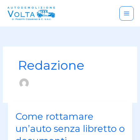
Vai
al
contenuto
Redazione
Come
Come rottamare
rottamare
un’auto senza libretto o
un’auto
senza