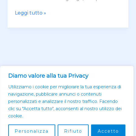
Leggi tutto »
Diamo valore alla tua Privacy
Utilizziamo i cookie per migliorare la tua esperienza di
navigazione, pubblicare annunci o contenuti
personalizzati e analizzare il nostro traffico. Facendo
clic su "Accetta tutto", acconsenti al nostro utilizzo dei
cookie.
Copyright © 2026 - Autodemolizione Volta - Via Della Volta 126, 25124
Brescia - C.F./P.IVA 01143360178 - tel. 030 354 1798 -
Privacy Policy
&
Personalizza
Rifiuto
Accetto
Cookie Policy
| Realizzato da
FBITech S.r.l