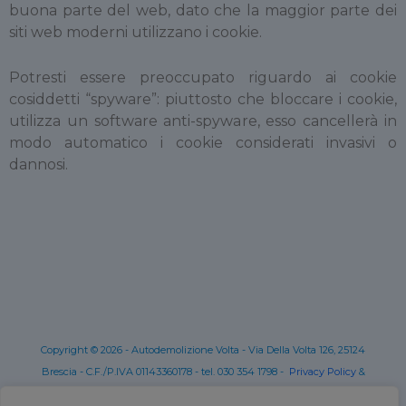
buona parte del web, dato che la maggior parte dei
siti web moderni utilizzano i cookie.
Potresti essere preoccupato riguardo ai cookie
cosiddetti “spyware”: piuttosto che bloccare i cookie,
utilizza un software anti-spyware, esso cancellerà in
modo automatico i cookie considerati invasivi o
dannosi.
Copyright © 2026 - Autodemolizione Volta - Via Della Volta 126, 25124
Brescia - C.F./P.IVA 01143360178 - tel. 030 354 1798 -
Privacy Policy
&
Cookie Policy
| Realizzato da
FBITech S.r.l